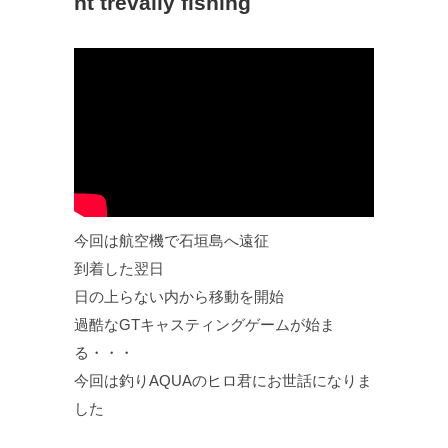
nt trevally fishing
今回は航空機で石垣島へ遠征
到着した翌日
日の上らない内から移動を開始
過酷なGTキャスティングゲームが始ま
る・・・
今回は釣りAQUAのヒロ君にお世話になりま
した