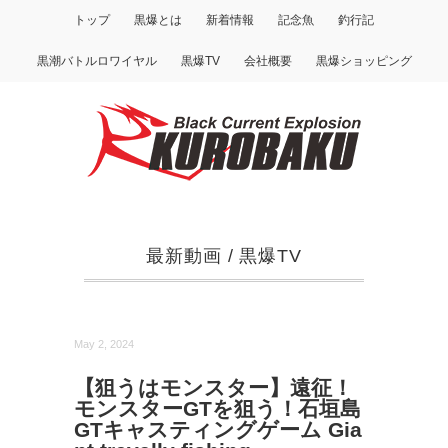
トップ
黒爆とは
新着情報
記念魚
釣行記
黒潮バトルロワイヤル
黒爆TV
会社概要
黒爆ショッピング
最新動画
/
黒爆TV
May 2, 2024
【狙うはモンスター】遠征！
モンスターGTを狙う！石垣島
GTキャスティングゲーム Gia