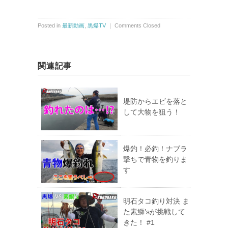
Posted in
最新動画
,
黒爆TV
｜
Comments Closed
関連記事
堤防からエビを落と
して大物を狙う！
爆釣！必釣！ナブラ
撃ちで青物を釣りま
す
明石タコ釣り対決 ま
た素鰤’sが挑戦して
きた！ #1