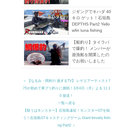
ジギングでキハダ 40
キロ ゲット！石垣島
DEPTHS Part2 Yello
wfin tuna fishing
【船釣り】タイラバ
で爆釣！ メンバーが
遊漁船を開業したの
でお祝いしました
＜ 【なるみ・岡村の 過ぎるTV】 レゲエアーティスト7
75が初めて寒ブリ釣りに挑戦！3月4日（月）よる 11:1
0 放送！
一覧へ戻る
【狙うはモンスター】石垣島遠征！モンスターGTを狙
う！石垣島GTキャスティングゲーム Giant trevally fishi
ng Part2 ＞