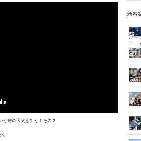
新着
いう噂の大物を狙う！その２
です