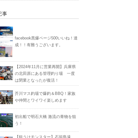
記事
facebook黒爆ページ500いいね！達
成！！有難うございます。
【2024年11月に営業再開】兵庫県
の北田原にある管理釣り場 一度
は閉業となったが復活！
芥川マス釣場で爆釣＆BBQ！家族
や仲間とワイワイ楽しめます
初出船で明石大橋 激流の青物を狙
う！
【狙うはモンスター】石垣島遠