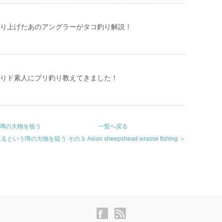
匹釣り上げたあのアングラーがタコ釣り解説！
釣りド素人にブリ釣り教えてきました！
う噂の大物を狙う
一覧へ戻る
の大物を狙う その３ Asian sheepshead wrasse fishing ＞