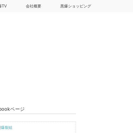
爆TV
会社概要
黒爆ショッピング
ebookページ
潮爆裂組