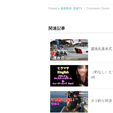
Posted in
最新動画
,
黒爆TV
｜
Comments Closed
関連記事
盛漁丸進水式
（釣なし）ヒラ
rt5
タコ釣り対決