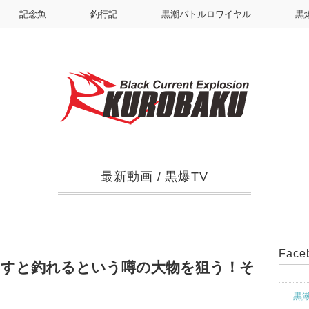
記念魚
釣行記
黒潮バトルロワイヤル
黒
最新動画
/
黒爆TV
Fac
とすと釣れるという噂の大物を狙う！そ
黒