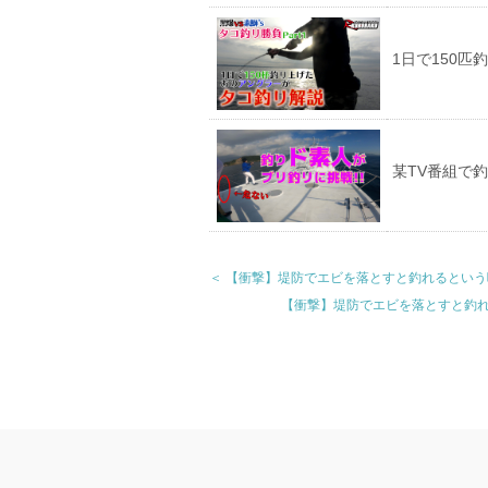
1日で150
某TV番組で
＜ 【衝撃】堤防でエビを落とすと釣れるとい
【衝撃】堤防でエビを落とすと釣れるという噂