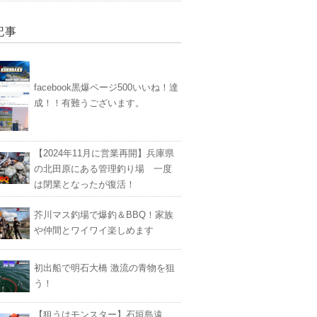
記事
facebook黒爆ページ500いいね！達
成！！有難うございます。
【2024年11月に営業再開】兵庫県
の北田原にある管理釣り場 一度
は閉業となったが復活！
芥川マス釣場で爆釣＆BBQ！家族
や仲間とワイワイ楽しめます
初出船で明石大橋 激流の青物を狙
う！
【狙うはモンスター】石垣島遠