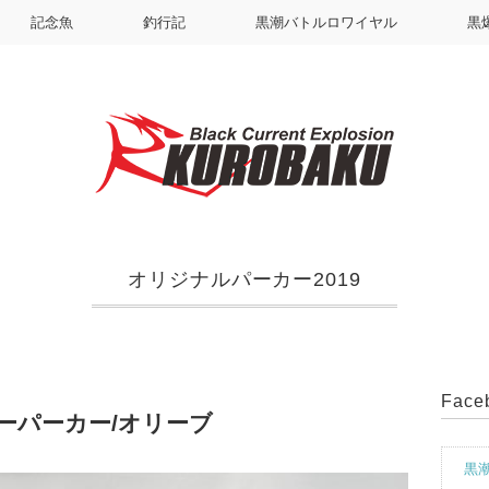
記念魚
釣行記
黒潮バトルロワイヤル
黒
オリジナルパーカー2019
Fac
ーパーカー/オリーブ
黒