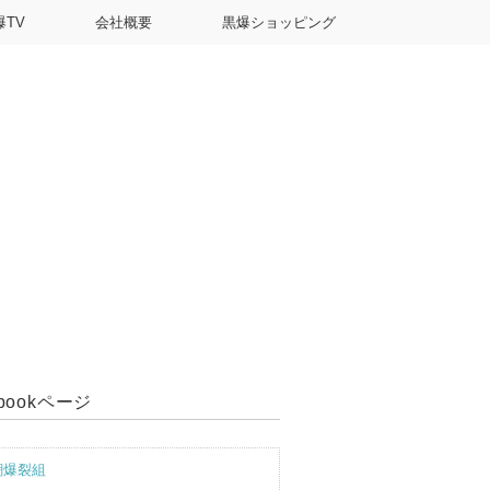
爆TV
会社概要
黒爆ショッピング
ebookページ
潮爆裂組