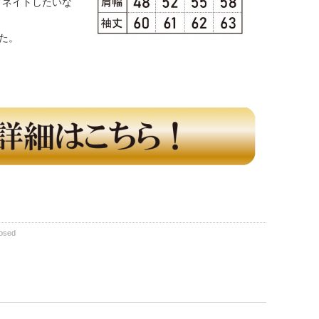
ィネイトしたいな
した。
osed