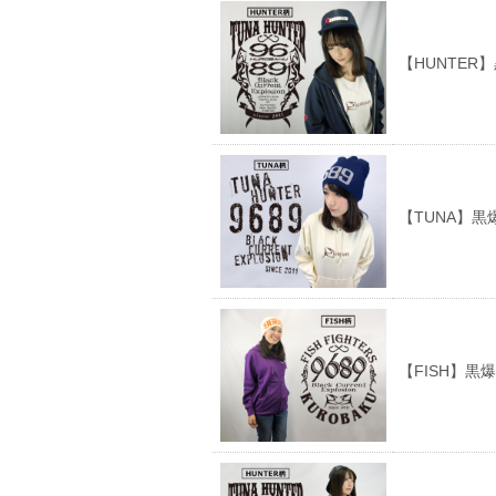
【HUNTER
【TUNA】
【FISH】黒