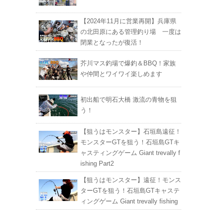
【2024年11月に営業再開】兵庫県
の北田原にある管理釣り場 一度は
閉業となったが復活！
芥川マス釣場で爆釣＆BBQ！家族
や仲間とワイワイ楽しめます
初出船で明石大橋 激流の青物を狙
う！
【狙うはモンスター】石垣島遠征！
モンスターGTを狙う！石垣島GTキ
ャスティングゲーム Giant trevally f
ishing Part2
【狙うはモンスター】遠征！モンス
ターGTを狙う！石垣島GTキャステ
ィングゲーム Giant trevally fishing