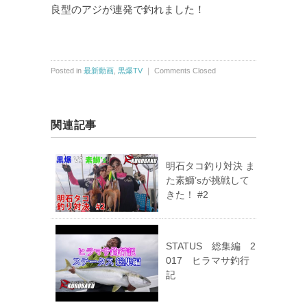
良型のアジが連発で釣れました！
Posted in
最新動画
,
黒爆TV
｜
Comments Closed
関連記事
明石タコ釣り対決 ま
た素鰤’sが挑戦して
きた！ #2
STATUS 総集編 2
017 ヒラマサ釣行
記