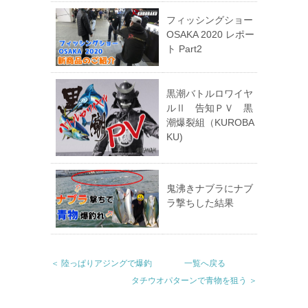
フィッシングショー
OSAKA 2020 レポー
ト Part2
黒潮バトルロワイヤ
ルⅡ 告知ＰＶ 黒
潮爆裂組（KUROBA
KU)
鬼沸きナブラにナブ
ラ撃ちした結果
＜ 陸っぱりアジングで爆釣
一覧へ戻る
タチウオパターンで青物を狙う ＞