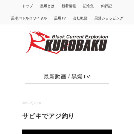
トップ
黒爆とは
新着情報
記念魚
釣行記
黒潮バトルロワイヤル
黒爆TV
会社概要
黒爆ショッピング
最新動画
/
黒爆TV
Jan 22, 2020
サビキでアジ釣り