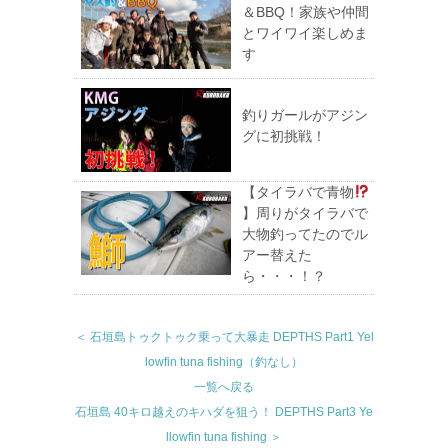
＆BBQ！家族や仲間
とワイワイ楽しめま
す
釣りガールがアジン
グに初挑戦！
【タイラバで青物
】周りがタイラバで
大物釣ってたのでル
アー替えた
ら・・・！？
＜ 石垣島トゥクトゥク乗って大暴走 DEPTHS Part1 Yel
lowfin tuna fishing（釣なし）
一覧へ戻る
石垣島 40キロ越えのキハダを狙う！ DEPTHS Part3 Ye
llowfin tuna fishing ＞