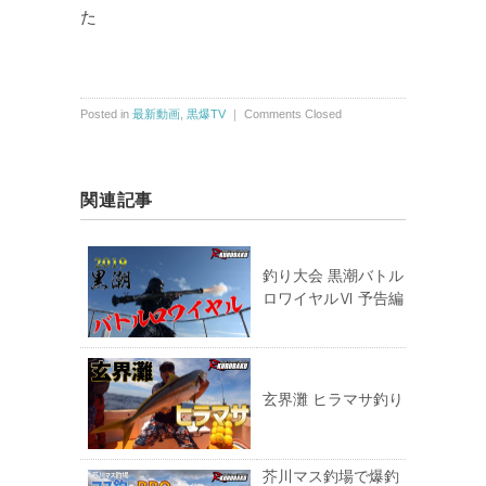
た
Posted in
最新動画
,
黒爆TV
｜
Comments Closed
関連記事
釣り大会 黒潮バトル
ロワイヤルⅥ 予告編
玄界灘 ヒラマサ釣り
芥川マス釣場で爆釣