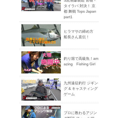
S黒潮爆裂組 青物・
タイラバ 対決！ 京
都 舞鶴 Tops Japan
part1
ヒラマサの締め方
船長さん直伝！
釣り堀で高級魚！am
azing Fishing Girl
九州遠征釣行 ジギン
グ & キャスティング
ゲーム
プロに教わるアジン