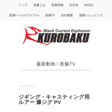
トップ
黒爆とは
新着情報
記念魚
釣行記
黒潮バトルロワイヤル
黒爆TV
会社概要
黒爆ショッピング
最新動画
/
黒爆TV
Aug 30, 2018
ジギング・キャスティング用
ルアー 爆ジグ PV