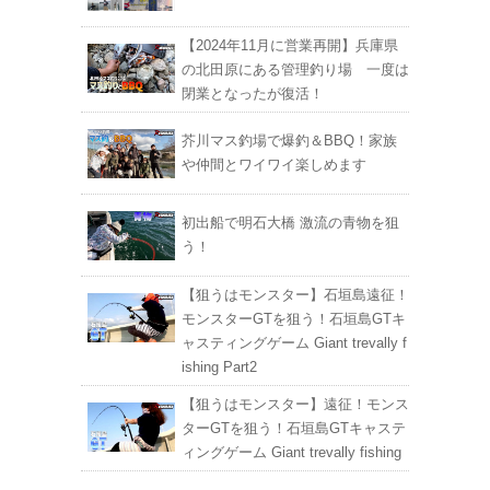
【2024年11月に営業再開】兵庫県
の北田原にある管理釣り場 一度は
閉業となったが復活！
芥川マス釣場で爆釣＆BBQ！家族
や仲間とワイワイ楽しめます
初出船で明石大橋 激流の青物を狙
う！
【狙うはモンスター】石垣島遠征！
モンスターGTを狙う！石垣島GTキ
ャスティングゲーム Giant trevally f
ishing Part2
【狙うはモンスター】遠征！モンス
ターGTを狙う！石垣島GTキャステ
ィングゲーム Giant trevally fishing