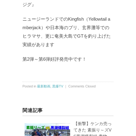
ジグ』
ニュージーランドでのKingfish（Yellowtail a
mberjack）や日本海のブリ、玄界灘等での
ヒラマサ、更に奄美大島でGTを釣り上げた
実績があります
第2弾～第6弾好評発売中です！
Posted in
最新動画
,
黒爆TV
｜
Comments Closed
関連記事
【衝撃】ケンカ売っ
てきた 素振り～ズV