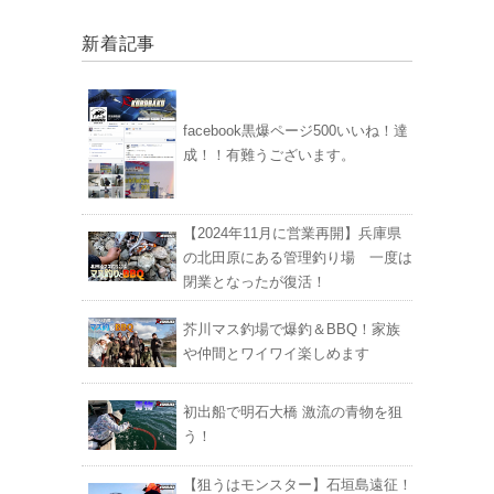
新着記事
facebook黒爆ページ500いいね！達
成！！有難うございます。
【2024年11月に営業再開】兵庫県
の北田原にある管理釣り場 一度は
閉業となったが復活！
芥川マス釣場で爆釣＆BBQ！家族
や仲間とワイワイ楽しめます
初出船で明石大橋 激流の青物を狙
う！
【狙うはモンスター】石垣島遠征！