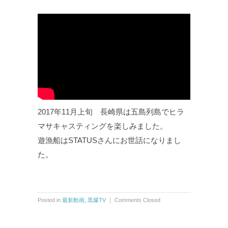
2017年11月上旬 長崎県は五島列島でヒラ
マサキャスティングを楽しみました。
遊漁船はSTATUSさんにお世話になりまし
た。
Posted in
最新動画
,
黒爆TV
｜
Comments Closed