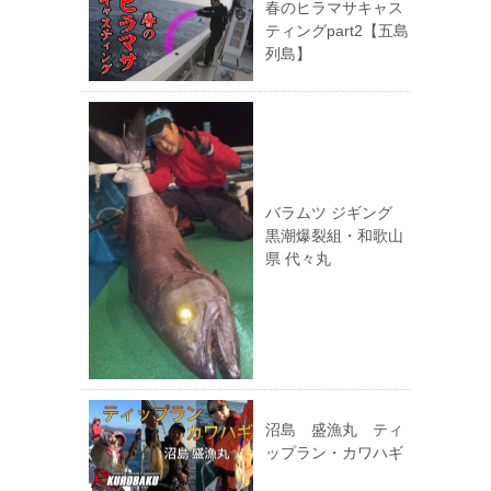
春のヒラマサキャス
ティングpart2【五島
列島】
バラムツ ジギング
黒潮爆裂組・和歌山
県 代々丸
沼島 盛漁丸 ティ
ップラン・カワハギ