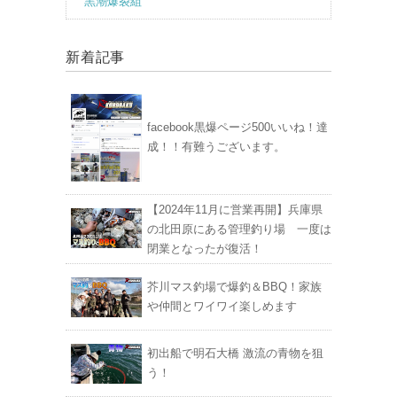
黒潮爆裂組
新着記事
facebook黒爆ページ500いいね！達
成！！有難うございます。
【2024年11月に営業再開】兵庫県
の北田原にある管理釣り場 一度は
閉業となったが復活！
芥川マス釣場で爆釣＆BBQ！家族
や仲間とワイワイ楽しめます
初出船で明石大橋 激流の青物を狙
う！