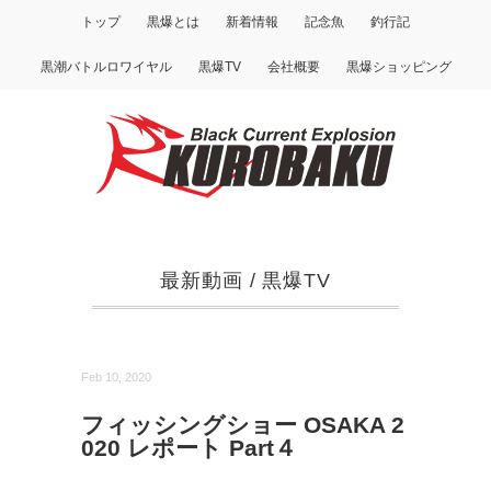
トップ
黒爆とは
新着情報
記念魚
釣行記
黒潮バトルロワイヤル
黒爆TV
会社概要
黒爆ショッピング
最新動画
/
黒爆TV
Feb 10, 2020
フィッシングショー OSAKA 2
020 レポート Part４