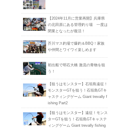
【2024年11月に営業再開】兵庫県
の北田原にある管理釣り場 一度は
閉業となったが復活！
芥川マス釣場で爆釣＆BBQ！家族
や仲間とワイワイ楽しめます
初出船で明石大橋 激流の青物を狙
う！
【狙うはモンスター】石垣島遠征！
モンスターGTを狙う！石垣島GTキ
ャスティングゲーム Giant trevally f
ishing Part2
【狙うはモンスター】遠征！モンス
ターGTを狙う！石垣島GTキャステ
ィングゲーム Giant trevally fishing