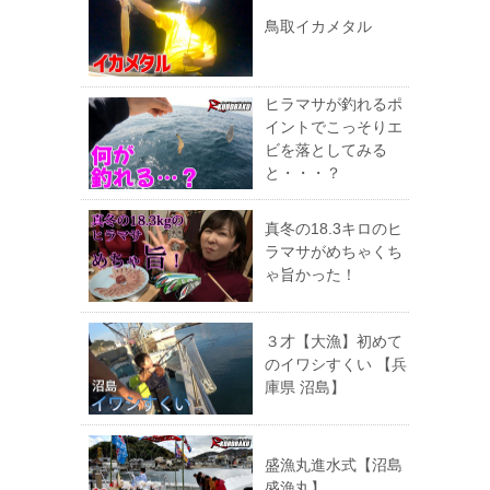
鳥取イカメタル
ヒラマサが釣れるポ
イントでこっそりエ
ビを落としてみる
と・・・？
真冬の18.3キロのヒ
ラマサがめちゃくち
ゃ旨かった！
３才【大漁】初めて
のイワシすくい 【兵
庫県 沼島】
盛漁丸進水式【沼島
盛漁丸】