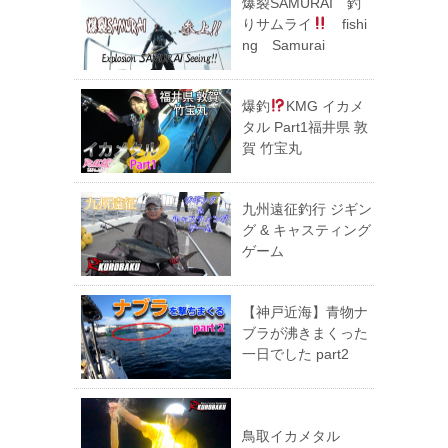
爆裂SAMURAI 釣
りサムライ
fishi
ng Samurai
爆釣
KMG イカメ
タル Part1福井県 敦
賀 竹宝丸
九州遠征釣行 ジギン
グ & キャスティング
ゲーム
【神戸近海】青物ナ
ブラが沸きまくった
一日でした part2
鳥取イカメタル