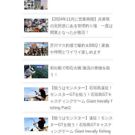
【2024年11月に営業再開】兵庫県
の北田原にある管理釣り場 一度は
閉業となったが復活！
芥川マス釣場で爆釣＆BBQ！家族
や仲間とワイワイ楽しめます
初出船で明石大橋 激流の青物を狙
う！
【狙うはモンスター】石垣島遠征！
モンスターGTを狙う！石垣島GTキ
ャスティングゲーム Giant trevally f
ishing Part2
【狙うはモンスター】遠征！モンス
ターGTを狙う！石垣島GTキャステ
ィングゲーム Giant trevally fishing