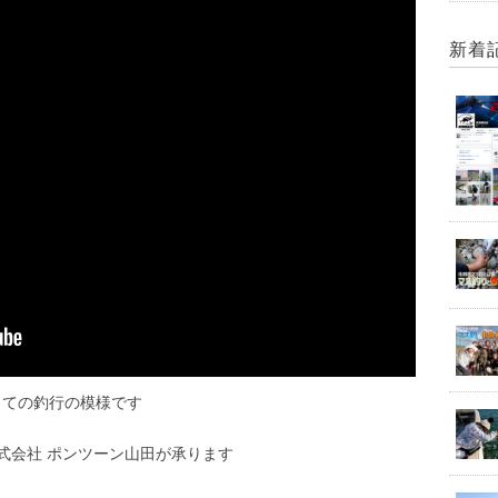
新着
狙っての釣行の模様です
式会社 ポンツーン山田が承ります