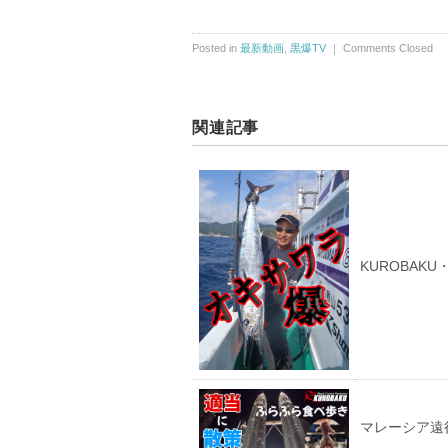
Posted in
最新動画
,
黒爆TV
｜
Comments Closed
関連記事
KUROBAK
マレーシア遠