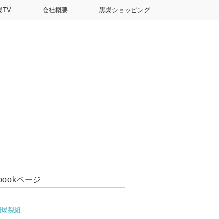
爆TV
会社概要
黒爆ショッピング
ebookページ
潮爆裂組