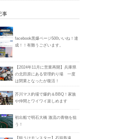
記事
facebook黒爆ページ500いいね！達
成！！有難うございます。
【2024年11月に営業再開】兵庫県
の北田原にある管理釣り場 一度
は閉業となったが復活！
芥川マス釣場で爆釣＆BBQ！家族
や仲間とワイワイ楽しめます
初出船で明石大橋 激流の青物を狙
う！
【狙うはモンスター】石垣島遠