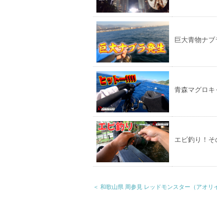
巨大青物ナブ
青森マグロキャ
エビ釣り！そ
＜ 和歌山県 周参見 レッドモンスター（アオ