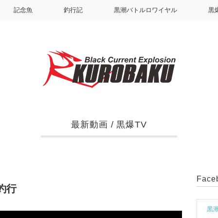
記念魚
釣行記
黒潮バトルロワイヤル
黒
最新動画
/
黒爆TV
Fac
釣行
黒