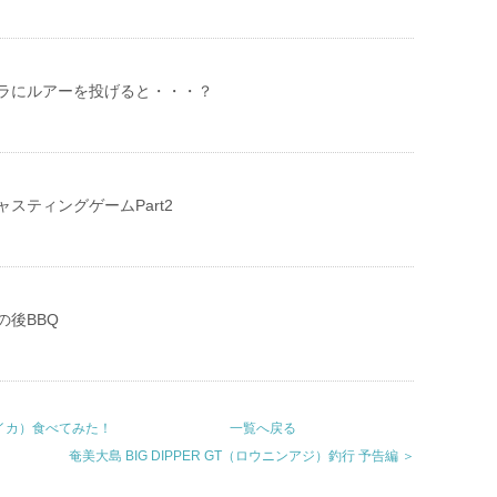
ラにルアーを投げると・・・？
スティングゲームPart2
の後BBQ
リイカ）食べてみた！
一覧へ戻る
奄美大島 BIG DIPPER GT（ロウニンアジ）釣行 予告編 ＞