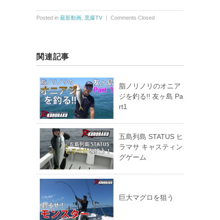
Posted in
最新動画
,
黒爆TV
｜
Comments Closed
関連記事
脂ノリノリのオニア
ジを釣る!! 友ヶ島 Pa
rt1
五島列島 STATUS ヒ
ラマサ キャスティン
グゲーム
巨大マグロを狙う