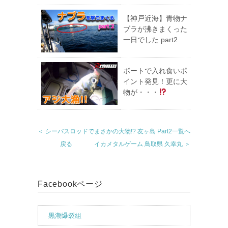
【神戸近海】青物ナ
ブラが沸きまくった
一日でした part2
ボートで入れ食いポ
イント発見！更に大
物が・・・
＜ シーバスロッドでまさかの大物!? 友ヶ島 Part2
一覧へ
戻る
イカメタルゲーム 鳥取県 久幸丸 ＞
Facebookページ
黒潮爆裂組