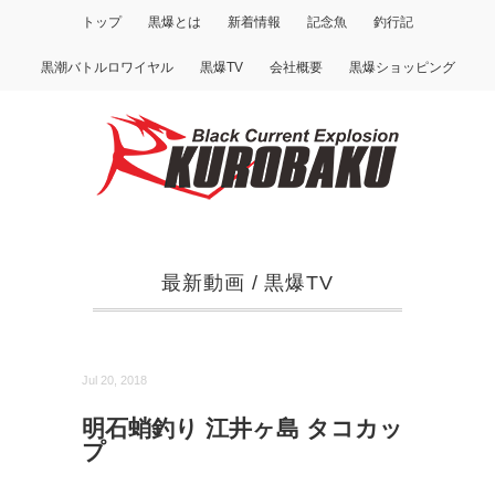
トップ
黒爆とは
新着情報
記念魚
釣行記
黒潮バトルロワイヤル
黒爆TV
会社概要
黒爆ショッピング
最新動画
/
黒爆TV
Jul 20, 2018
明石蛸釣り 江井ヶ島 タコカッ
プ