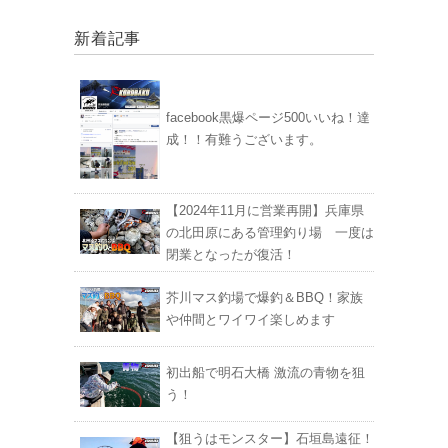
新着記事
facebook黒爆ページ500いいね！達
成！！有難うございます。
【2024年11月に営業再開】兵庫県
の北田原にある管理釣り場 一度は
閉業となったが復活！
芥川マス釣場で爆釣＆BBQ！家族
や仲間とワイワイ楽しめます
初出船で明石大橋 激流の青物を狙
う！
【狙うはモンスター】石垣島遠征！