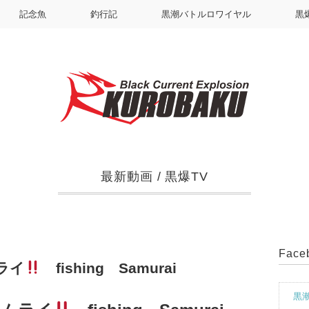
記念魚
釣行記
黒潮バトルロワイヤル
黒
最新動画
/
黒爆TV
Fac
ライ
fishing Samurai
黒