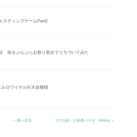
スティングゲームPart2
征 街をぶらぶらお祭り気分でうろついてみた
バトルロワイヤルⅣ大会模様
一覧へ戻る
マグロ釣 久米島パヤオ fishing ＞