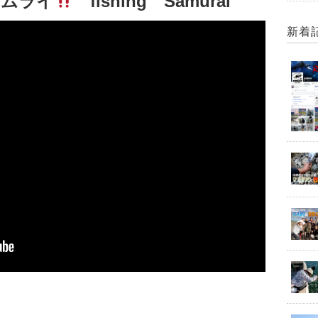
サムライ
fishing Samurai
新着