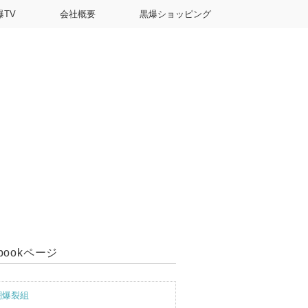
爆TV
会社概要
黒爆ショッピング
ebookページ
潮爆裂組