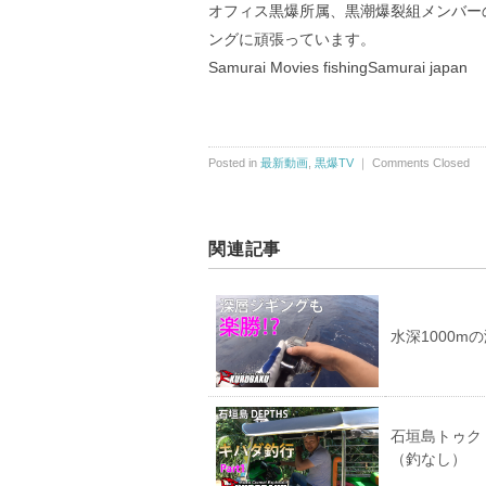
オフィス黒爆所属、黒潮爆裂組メンバーの
ングに頑張っています。
Samurai Movies fishingSamurai japan
Posted in
最新動画
,
黒爆TV
｜
Comments Closed
関連記事
水深1000m
石垣島トゥクトゥク乗
（釣なし）