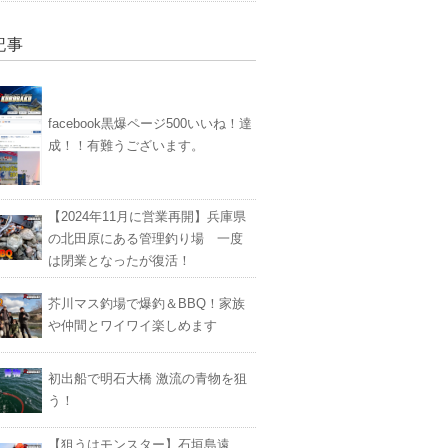
記事
facebook黒爆ページ500いいね！達
成！！有難うございます。
【2024年11月に営業再開】兵庫県
の北田原にある管理釣り場 一度
は閉業となったが復活！
芥川マス釣場で爆釣＆BBQ！家族
や仲間とワイワイ楽しめます
初出船で明石大橋 激流の青物を狙
う！
【狙うはモンスター】石垣島遠