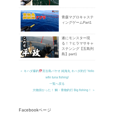
青森マグロキャステ
ィングゲームPart1
遂にモンスター現
る！？ヒラマサキャ
ステンング【五島列
島】part1
＜ キハダ爆釣
宮古島パヤオ 純海丸 キハダ釣行 Yello
wfin tuna fishing!
一覧へ戻る
大物掛かった！ 鯛・青物釣行 Big fishing！ ＞
Facebookページ