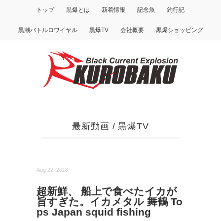
トップ
黒爆とは
新着情報
記念魚
釣行記
黒潮バトルロワイヤル
黒爆TV
会社概要
黒爆ショッピング
最新動画
/
黒爆TV
Aug 22, 2018
超新鮮、 船上で食べたイカが
旨すぎた。イカメタル 舞鶴 To
ps Japan squid fishing