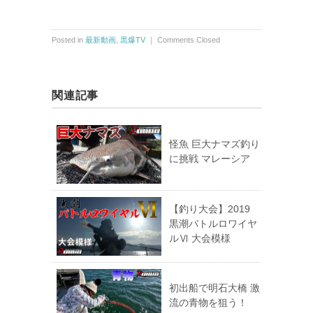
Posted in
最新動画
,
黒爆TV
｜
Comments Closed
関連記事
怪魚 巨大ナマズ釣り
に挑戦 マレーシア
【釣り大会】2019
黒潮バトルロワイヤ
ルⅥ 大会模様
初出船で明石大橋 激
流の青物を狙う！