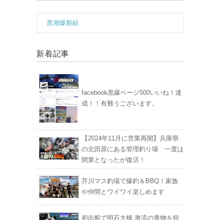
黒潮爆裂組
新着記事
facebook黒爆ページ500いいね！達
成！！有難うございます。
【2024年11月に営業再開】兵庫県
の北田原にある管理釣り場 一度は
閉業となったが復活！
芥川マス釣場で爆釣＆BBQ！家族
や仲間とワイワイ楽しめます
初出船で明石大橋 激流の青物を狙