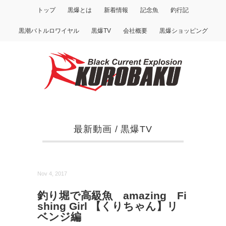
トップ
黒爆とは
新着情報
記念魚
釣行記
黒潮バトルロワイヤル
黒爆TV
会社概要
黒爆ショッピング
最新動画
/
黒爆TV
Nov 4, 2017
釣り堀で高級魚 amazing Fi
shing Girl 【くりちゃん】リ
ベンジ編