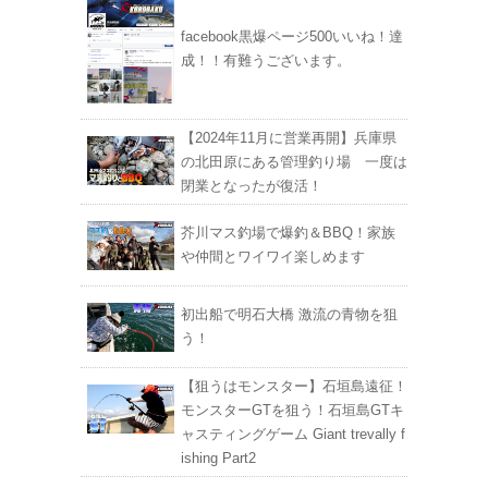
facebook黒爆ページ500いいね！達
成！！有難うございます。
【2024年11月に営業再開】兵庫県
の北田原にある管理釣り場 一度は
閉業となったが復活！
芥川マス釣場で爆釣＆BBQ！家族
や仲間とワイワイ楽しめます
初出船で明石大橋 激流の青物を狙
う！
【狙うはモンスター】石垣島遠征！
モンスターGTを狙う！石垣島GTキ
ャスティングゲーム Giant trevally f
ishing Part2