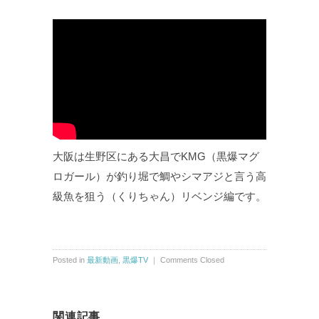
大阪は生野区にある大昌でKMG（黒爆マグ
ロガール）が釣り堀で鯛やシマアジと言う高
級魚を狙う（くりちゃん）リベンジ編です。
Posted in
最新動画
,
黒爆TV
｜
Comments Closed
関連記事