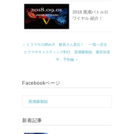
2018 黒潮バトルロ
ワイヤル 紹介！
＜ ヒラマサの締め方 船長さん直伝！
一覧へ戻る
ヒラマサキャスティング釣行、黒潮爆裂組、爆笑珍道
中、予告編 ＞
Facebookページ
黒潮爆裂組
新着記事