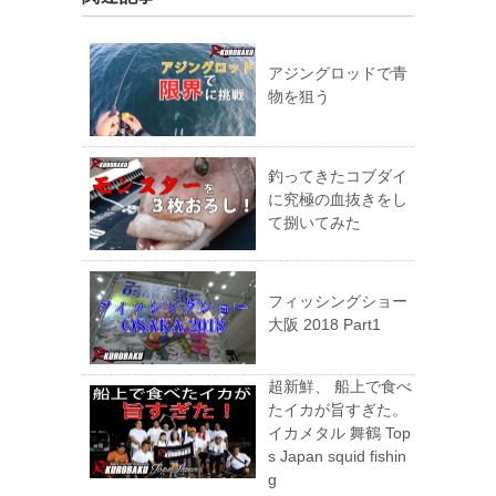
アジングロッドで青
物を狙う
釣ってきたコブダイ
に究極の血抜きをし
て捌いてみた
フィッシングショー
大阪 2018 Part1
超新鮮、 船上で食べ
たイカが旨すぎた。
イカメタル 舞鶴 Top
s Japan squid fishin
g