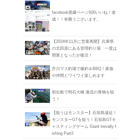
facebook黒爆ページ500いいね！達
成！！有難うございます。
【2024年11月に営業再開】兵庫県
の北田原にある管理釣り場 一度は
閉業となったが復活！
芥川マス釣場で爆釣＆BBQ！家族
や仲間とワイワイ楽しめます
初出船で明石大橋 激流の青物を狙
う！
【狙うはモンスター】石垣島遠征！
モンスターGTを狙う！石垣島GTキ
ャスティングゲーム Giant trevally f
ishing Part2