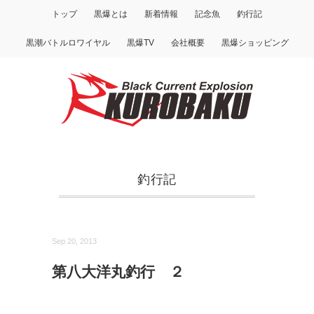
トップ
黒爆とは
新着情報
記念魚
釣行記
黒潮バトルロワイヤル
黒爆TV
会社概要
黒爆ショッピング
釣行記
Sep 20, 2013
第八大洋丸釣行 ２