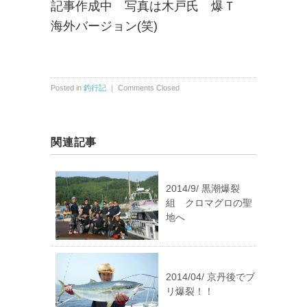
記事作成中 写真は木戸氏 爆Ｔ
海外バージョン(笑)
Posted in
釣行記
｜
Comments Closed
関連記事
2014/9/ 黒潮爆裂
組 クロマグロの聖
地へ
2014/04/ 京丹後でブ
リ爆裂！！