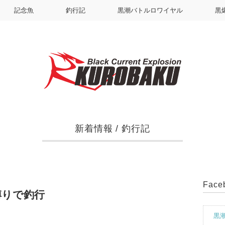
記念魚
釣行記
黒潮バトルロワイヤル
黒
新着情報
/
釣行記
Fac
P縛りで釣行
黒