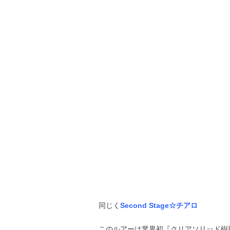
同じく
Second Stage☆チアロ
このルアーは業界初『クリアソリッド樹