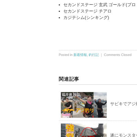
セカンドステージ 玄武 ゴールド(プロ
セカンドステージ チアロ
カジテシム(シンキング)
Posted in
新着情報
,
釣行記
｜
Comments Closed
関連記事
サビキでアジ
遂にモンスタ