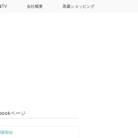
爆TV
会社概要
黒爆ショッピング
ebookページ
潮爆裂組