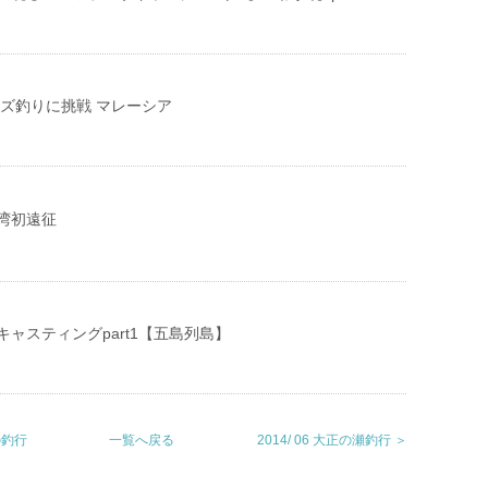
マズ釣りに挑戦 マレーシア
相模湾初遠征
ャスティングpart1【五島列島】
の釣行
一覧へ戻る
2014/ 06 大正の瀬釣行 ＞