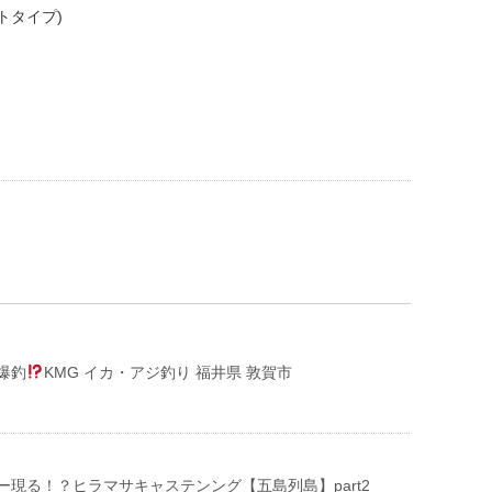
トタイプ)
爆釣
KMG イカ・アジ釣り 福井県 敦賀市
ー現る！？ヒラマサキャステンング【五島列島】part2