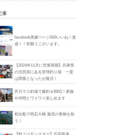
記事
facebook黒爆ページ500いいね！達
成！！有難うございます。
【2024年11月に営業再開】兵庫県
の北田原にある管理釣り場 一度
は閉業となったが復活！
芥川マス釣場で爆釣＆BBQ！家族
や仲間とワイワイ楽しめます
初出船で明石大橋 激流の青物を狙
う！
【狙うはモンスター】石垣島遠